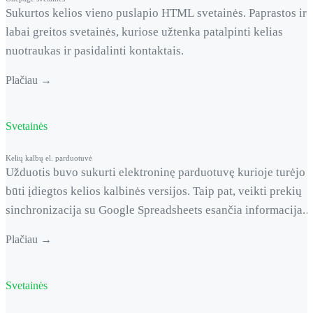
Sukurtos kelios vieno puslapio HTML svetainės. Paprastos ir
labai greitos svetainės, kuriose užtenka patalpinti kelias
nuotraukas ir pasidalinti kontaktais.
Plačiau →
Svetainės
Kelių kalbų el. parduotuvė
Užduotis buvo sukurti elektroninę parduotuvę kurioje turėjo
būti įdiegtos kelios kalbinės versijos. Taip pat, veikti prekių
sinchronizacija su Google Spreadsheets esančia informacija.
Pačios prekės puslapyje matosi kelių sandėlių kiekis, kaina ir
Plačiau →
kita informacija. Šiuo metu diegiama skirtinga prekių
kainodara skirtingiems pirkėjų kategorijoms. Naudojant tą pat
pluginą galima redaguoti skirtingą pateikimą prekių
Svetainės
apmokėjimui, pristatymui, minimaliam užsakymo &hellip; <a