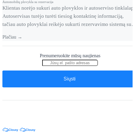
Automobilių plovykla su rezervacija
href="https://clousy.com/keliu-kalbu-el-
Klientas norėjo sukuri auto plovyklos ir autoserviso tinklalapį
parduotuve/">Continued</a>
Autoservisas turėjo turėti tiesiog kontaktinę informaciją,
tačiau auto plovyklai reikėjo sukurti rezervavimo sistemą su
patogia kalendoriaus peržiūra. Pagrindiniai iššūkiai Patogi ir
Plačiau →
funkcionali rezervavimo sistema Svetainės bei pačios sistemo
pritaikymas pagal bendrą stilistiką Tehniniai sprendimai
Prenumeruokite mūsų naujienas
Bookly rezervavimo sistema atitiko visus lūkesčius nes turi ir
platų papildomų modulių asortimentą.