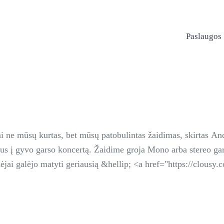
Paslaugos
ai ne mūsų kurtas, bet mūsų patobulintas žaidimas, skirtas 
imus į gyvo garso koncertą. Žaidime groja Mono arba stereo ga
idėjai galėjo matyti geriausią &hellip; <a href="https://clous