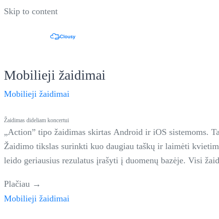
Skip to content
Mobilieji žaidimai
Mobilieji žaidimai
Žaidimas dideliam koncertui
„Action” tipo žaidimas skirtas Android ir iOS sistemoms. T
Žaidimo tikslas surinkti kuo daugiau taškų ir laimėti kviet
leido geriausius rezulatus įrašyti į duomenų bazėje. Visi ža
stereo/">Continued</a>
Plačiau →
Mobilieji žaidimai