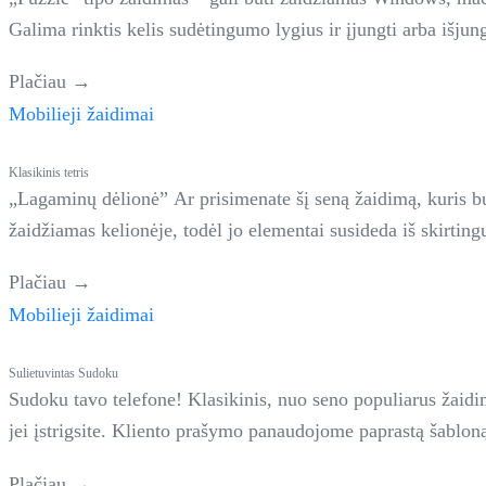
Galima rinktis kelis sudėtingumo lygius ir įjungti arba išjung
Plačiau →
Mobilieji žaidimai
Klasikinis tetris
„Lagaminų dėlionė” Ar prisimenate šį seną žaidimą, kuris b
žaidžiamas kelionėje, todėl jo elementai susideda iš skirtin
Plačiau →
Mobilieji žaidimai
Sulietuvintas Sudoku
Sudoku tavo telefone! Klasikinis, nuo seno populiarus žaidim
jei įstrigsite. Kliento prašymo panaudojome paprastą šablo
Plačiau →