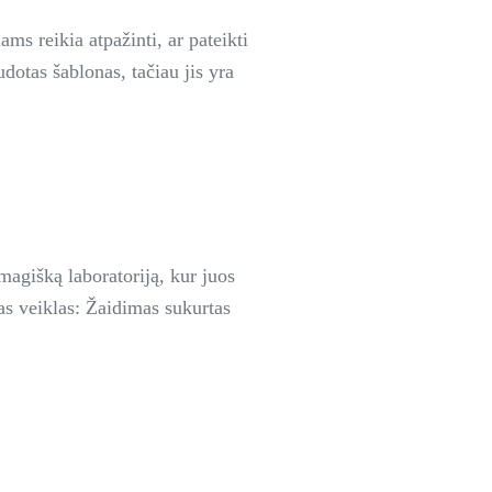
ams reikia atpažinti, ar pateikti
udotas šablonas, tačiau jis yra
magišką laboratoriją, kur juos
ngas veiklas: Žaidimas sukurtas