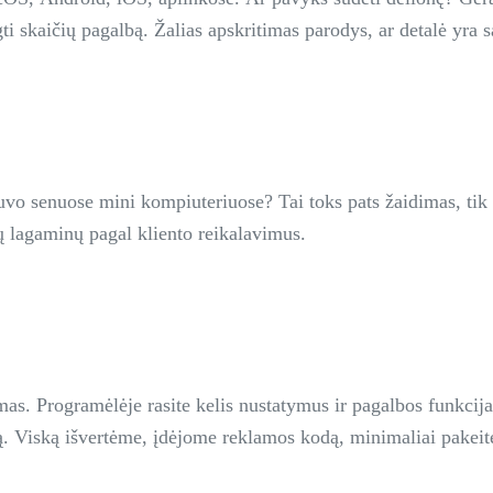
ti skaičių pagalbą. Žalias apskritimas parodys, ar detalė yra s
uvo senuose mini kompiuteriuose? Tai toks pats žaidimas, tik
gų lagaminų pagal kliento reikalavimus.
as. Programėlėje rasite kelis nustatymus ir pagalbos funkcija
ną. Viską išvertėme, įdėjome reklamos kodą, minimaliai pakei