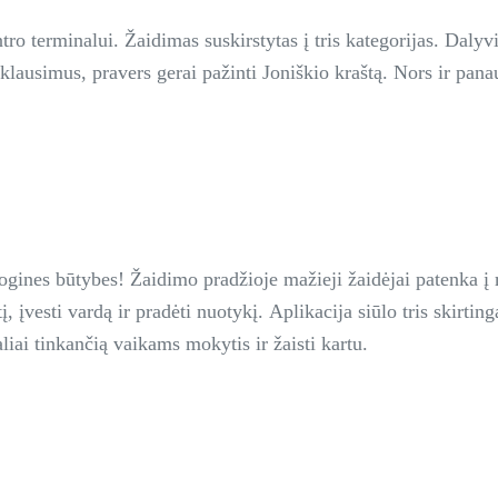
ro terminalui. Žaidimas suskirstytas į tris kategorijas. Dalyvi
s klausimus, pravers gerai pažinti Joniškio kraštą. Nors ir pana
ogines būtybes! Žaidimo pradžioje mažieji žaidėjai patenka į 
į, įvesti vardą ir pradėti nuotykį. Aplikacija siūlo tris skirti
aliai tinkančią vaikams mokytis ir žaisti kartu.