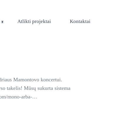
Atlikti projektai
Kontaktai
Andriaus Mamontovo koncertui.
rso takelis! Mūsų sukurta sistema
y.com/mono-arba-