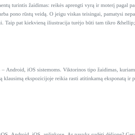
mentų turintis žaidimas: reikės aprengti vyrą ir moterį pagal pa
s arba pono rūstų veidą. O jeigu viskas teisingai, pamatysi n
i. Taip pat kiekvieną iliustracija turėjo būti tam tikro &hellip
inued</a>
s – Android, iOS sistemoms. Viktorinos tipo žaidimas, kuriam
iktą klausimą ekspozicijoje reikia rasti atitinkamą eksponatą i
cOS, Android, iOS, aplinkose. Ar pavyks sudėti dėlionę? Gera