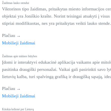
Žaidimas lauko stendui
Viktorinos tipo žaidimas, pritaikytas miesto informacijos cent
objektai yra Joniškio krašte. Norint teisingai atsakyti į visu
stipriai modifikuotas, nes yra pritaikytas veikti lauko stende.
Plačiau →
Mobilieji žaidimai
Žaidimas apie mitines būtybes
Įdomi ir interaktyvi edukacinė aplikacija vaikams apie mitol
pasitinka draugiški personažai. Vaikai gali pasirinkti savo lyt
lietuvių kalba, turi spalvingą grafiką ir draugišką sąsają, ide
Plačiau →
Mobilieji žaidimai
Kitokia kelionė per Lietuvą