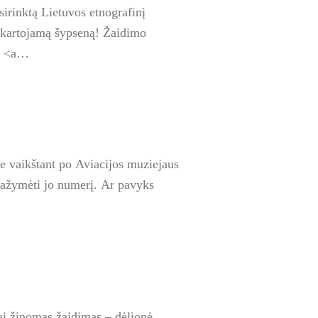
sirinktą Lietuvos etnografinį
epakartojamą šypseną! Žaidimo
; <a
e vaikštant po Aviacijos muziejaus
r pažymėti jo numerį. Ar pavyks
i žinomas žaidimas – dėlionė.