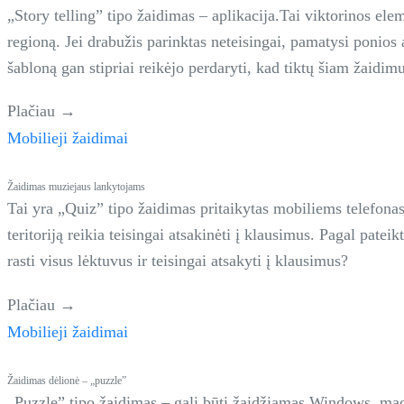
„Story telling” tipo žaidimas – aplikacija.Tai viktorinos ele
regioną. Jei drabužis parinktas neteisingai, pamatysi ponio
šabloną gan stipriai reikėjo perdaryti, kad tiktų šiam žaidimu
href="https://clousy.com/kitokia-kelione-per-lietuva/">Cont
Plačiau →
Mobilieji žaidimai
Žaidimas muziejaus lankytojams
Tai yra „Quiz” tipo žaidimas pritaikytas mobiliems telefona
teritoriją reikia teisingai atsakinėti į klausimus. Pagal pate
rasti visus lėktuvus ir teisingai atsakyti į klausimus?
Plačiau →
Mobilieji žaidimai
Žaidimas dėlionė – „puzzle”
„Puzzle” tipo žaidimas – gali būti žaidžiamas Windows, ma