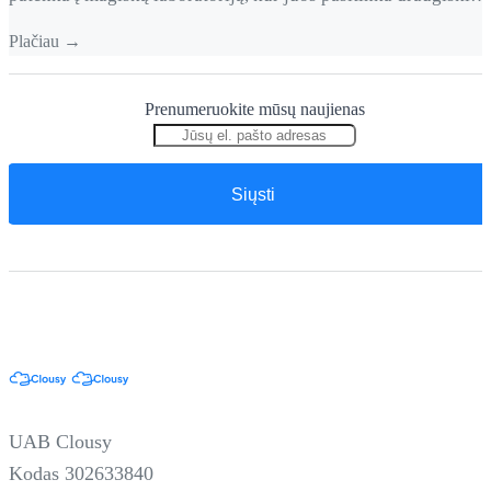
personažai. Vaikai gali pasirinkti savo lytį, įvesti vardą ir
Plačiau →
pradėti nuotykį. Aplikacija siūlo tris skirtingas veiklas:
Žaidimas sukurtas lietuvių kalba, turi spalvingą grafiką ir
Prenumeruokite mūsų naujienas
draugišką sąsają, idealiai tinkančią vaikams mokytis ir žaisti
kartu.
UAB Clousy
Kodas 302633840