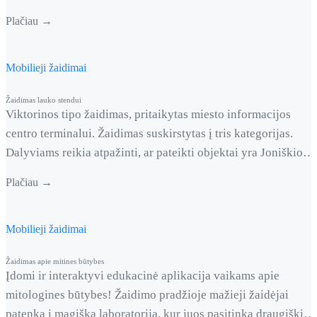
daugiau taškų ir laimėti kvietimus į gyvo garso koncertą.
Plačiau →
Žaidime groja Mono arba stereo garso takelis! Mūsų sukurta
sistema leido geriausius rezulatus įrašyti į duomenų bazėje.
Visi žaidėjai galėjo matyti geriausią &hellip; <a
Mobilieji žaidimai
href="https://clousy.com/mono-arba-stereo/">Continued</a>
Žaidimas lauko stendui
Viktorinos tipo žaidimas, pritaikytas miesto informacijos
centro terminalui. Žaidimas suskirstytas į tris kategorijas.
Dalyviams reikia atpažinti, ar pateikti objektai yra Joniškio
krašte. Norint teisingai atsakyti į visus klausimus, pravers
Plačiau →
gerai pažinti Joniškio kraštą. Nors ir panaudotas šablonas,
tačiau jis yra stipriai modifikuotas, nes yra pritaikytas veikti
lauko stende.
Mobilieji žaidimai
Žaidimas apie mitines būtybes
Įdomi ir interaktyvi edukacinė aplikacija vaikams apie
mitologines būtybes! Žaidimo pradžioje mažieji žaidėjai
patenka į magišką laboratoriją, kur juos pasitinka draugiški