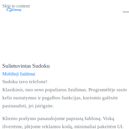
Skip to content
Sulietuvintas Sudoku
Mobilieji žaidimai
Sudoku tavo telefone!
Klasikinis, nuo seno populiarus žaidimas. Programėlėje rasite
kelis nustatymus ir pagalbos funkcijas, kuriomis galėsite
pasinaudoti, jei įstrigsite.
Kliento prašymo panaudojome paprastą šabloną. Viską
išvertėme, įdėjome reklamos kodą, minimaliai pakeitėm UI.