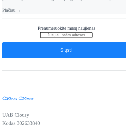
neteisingai, pamatysi ponios arba pono rūstų veidą. O jeigu
Plačiau →
viskas teisingai, pamatysi nepakartojamą šypseną! Žaidimo
šabloną gan stipriai reikėjo perdaryti, kad tiktų šiam žaidimui.
Prenumeruokite mūsų naujienas
Taip pat kiekvieną iliustracija turėjo būti tam tikro &hellip; <
href="https://clousy.com/kitokia-kelione-per-
lietuva/">Continued</a>
UAB Clousy
Kodas 302633840