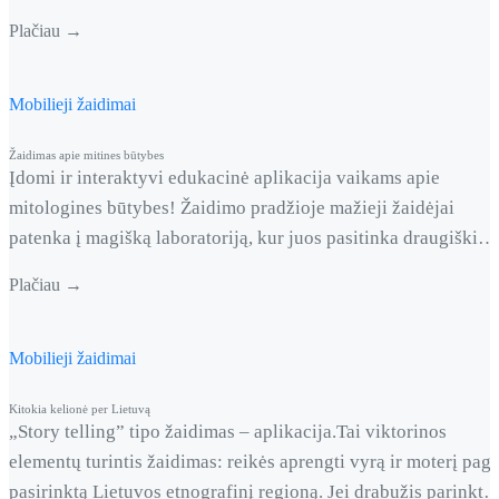
krašte. Norint teisingai atsakyti į visus klausimus, pravers
Plačiau →
gerai pažinti Joniškio kraštą. Nors ir panaudotas šablonas,
tačiau jis yra stipriai modifikuotas, nes yra pritaikytas veikti
lauko stende.
Mobilieji žaidimai
Žaidimas apie mitines būtybes
Įdomi ir interaktyvi edukacinė aplikacija vaikams apie
mitologines būtybes! Žaidimo pradžioje mažieji žaidėjai
patenka į magišką laboratoriją, kur juos pasitinka draugiški
personažai. Vaikai gali pasirinkti savo lytį, įvesti vardą ir
Plačiau →
pradėti nuotykį. Aplikacija siūlo tris skirtingas veiklas:
Žaidimas sukurtas lietuvių kalba, turi spalvingą grafiką ir
draugišką sąsają, idealiai tinkančią vaikams mokytis ir žaisti
Mobilieji žaidimai
kartu.
Kitokia kelionė per Lietuvą
„Story telling” tipo žaidimas – aplikacija.Tai viktorinos
elementų turintis žaidimas: reikės aprengti vyrą ir moterį paga
pasirinktą Lietuvos etnografinį regioną. Jei drabužis parinkta