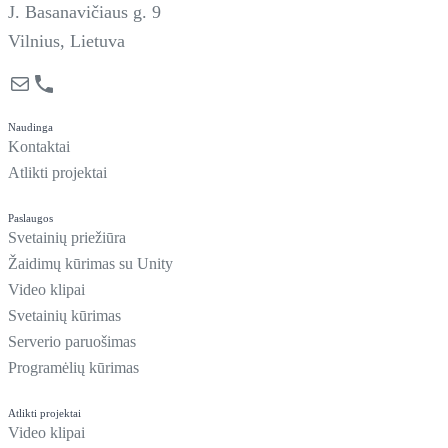
J. Basanavičiaus g. 9
Vilnius, Lietuva
Mail
Phone
Naudinga
Kontaktai
Atlikti projektai
Paslaugos
Svetainių priežiūra
Žaidimų kūrimas su Unity
Video klipai
Svetainių kūrimas
Serverio paruošimas
Programėlių kūrimas
Atlikti projektai
Video klipai