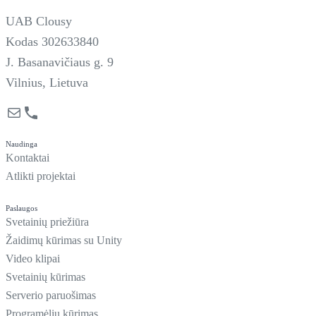
UAB Clousy
Kodas 302633840
J. Basanavičiaus g. 9
Vilnius, Lietuva
Mail
Phone
Naudinga
Kontaktai
Atlikti projektai
Paslaugos
Svetainių priežiūra
Žaidimų kūrimas su Unity
Video klipai
Svetainių kūrimas
Serverio paruošimas
Programėlių kūrimas