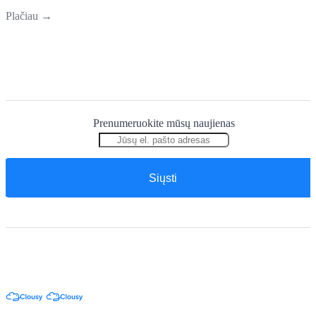
sėkmingo apmokėjimo Sklandus veikimas esant apkrovoms
Plačiau →
Prenumeruokite mūsų naujienas