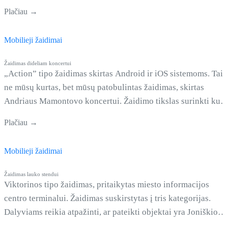
grupuoti, o rezultatus matyti bet kuriuo metu, bet kurioje
Plačiau →
pasaulio vietoje. Prietaisas API pagalba siunčia duomenis į
duomenų bazę, o programėlė atvaizduoja paduotus duomenis.
Mobilieji žaidimai
Kiekvieną prietaisą galima pridėti, sugrupuoti ir aktyvuoti.
Žaidimas dideliam koncertui
„Action” tipo žaidimas skirtas Android ir iOS sistemoms. Tai
ne mūsų kurtas, bet mūsų patobulintas žaidimas, skirtas
Andriaus Mamontovo koncertui. Žaidimo tikslas surinkti kuo
daugiau taškų ir laimėti kvietimus į gyvo garso koncertą.
Plačiau →
Žaidime groja Mono arba stereo garso takelis! Mūsų sukurta
sistema leido geriausius rezulatus įrašyti į duomenų bazėje.
Mobilieji žaidimai
Visi žaidėjai galėjo matyti geriausią &hellip; <a
href="https://clousy.com/mono-arba-stereo/">Continued</a>
Žaidimas lauko stendui
Viktorinos tipo žaidimas, pritaikytas miesto informacijos
centro terminalui. Žaidimas suskirstytas į tris kategorijas.
Dalyviams reikia atpažinti, ar pateikti objektai yra Joniškio
krašte. Norint teisingai atsakyti į visus klausimus, pravers