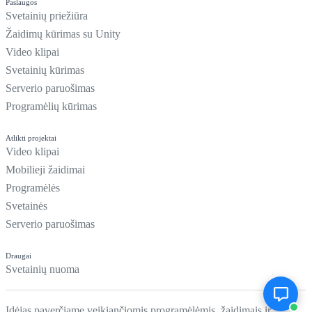
Paslaugos
Svetainių priežiūra
Žaidimų kūrimas su Unity
Video klipai
Svetainių kūrimas
Serverio paruošimas
Programėlių kūrimas
Atlikti projektai
Video klipai
Mobilieji žaidimai
Programėlės
Svetainės
Serverio paruošimas
Draugai
Svetainių nuoma
Idėjas paverčiame veikiančiomis programėlėmis, žaidimais ir