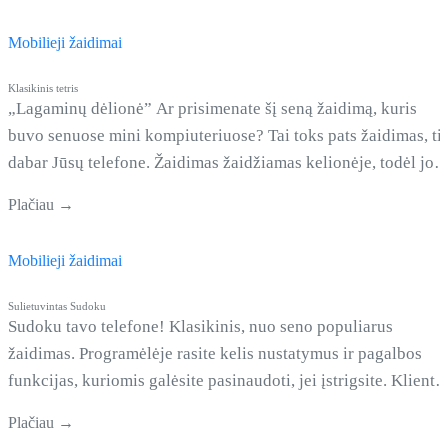
Mobilieji žaidimai
Klasikinis tetris
„Lagaminų dėlionė” Ar prisimenate šį seną žaidimą, kuris
buvo senuose mini kompiuteriuose? Tai toks pats žaidimas, ti
dabar Jūsų telefone. Žaidimas žaidžiamas kelionėje, todėl jo
elementai susideda iš skirtingų lagaminų pagal kliento
Plačiau →
reikalavimus.
Mobilieji žaidimai
Sulietuvintas Sudoku
Sudoku tavo telefone! Klasikinis, nuo seno populiarus
žaidimas. Programėlėje rasite kelis nustatymus ir pagalbos
funkcijas, kuriomis galėsite pasinaudoti, jei įstrigsite. Kliento
prašymo panaudojome paprastą šabloną. Viską išvertėme,
Plačiau →
įdėjome reklamos kodą, minimaliai pakeitėm UI.