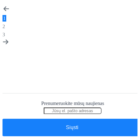
1
2
3
Prenumeruokite mūsų naujienas