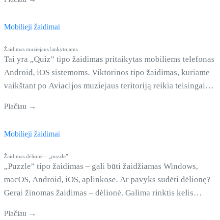
viskas teisingai, pamatysi nepakartojamą šypseną! Žaidimo
šabloną gan stipriai reikėjo perdaryti, kad tiktų šiam žaidimui.
Mobilieji žaidimai
Taip pat kiekvieną iliustracija turėjo būti tam tikro &hellip; <
href="https://clousy.com/kitokia-kelione-per-
Žaidimas muziejaus lankytojams
lietuva/">Continued</a>
Tai yra „Quiz” tipo žaidimas pritaikytas mobiliems telefonas 
Android, iOS sistemoms. Viktorinos tipo žaidimas, kuriame
vaikštant po Aviacijos muziejaus teritoriją reikia teisingai
atsakinėti į klausimus. Pagal pateiktą klausimą ekspozicijoje
Plačiau →
reikia rasti atitinkamą eksponatą ir pažymėti jo numerį. Ar
pavyks rasti visus lėktuvus ir teisingai atsakyti į klausimus?
Mobilieji žaidimai
Žaidimas dėlionė – „puzzle”
„Puzzle” tipo žaidimas – gali būti žaidžiamas Windows,
macOS, Android, iOS, aplinkose. Ar pavyks sudėti dėlionę?
Gerai žinomas žaidimas – dėlionė. Galima rinktis kelis
sudėtingumo lygius ir įjungti arba išjungti skaičių pagalbą.
Plačiau →
Žalias apskritimas parodys, ar detalė yra savo vietoje.