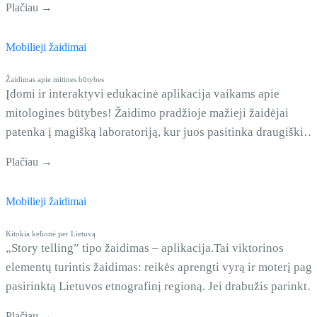
Plačiau →
gerai pažinti Joniškio kraštą. Nors ir panaudotas šablonas,
tačiau jis yra stipriai modifikuotas, nes yra pritaikytas veikti
Mobilieji žaidimai
lauko stende.
Žaidimas apie mitines būtybes
Įdomi ir interaktyvi edukacinė aplikacija vaikams apie
mitologines būtybes! Žaidimo pradžioje mažieji žaidėjai
patenka į magišką laboratoriją, kur juos pasitinka draugiški
personažai. Vaikai gali pasirinkti savo lytį, įvesti vardą ir
Plačiau →
pradėti nuotykį. Aplikacija siūlo tris skirtingas veiklas:
Žaidimas sukurtas lietuvių kalba, turi spalvingą grafiką ir
Mobilieji žaidimai
draugišką sąsają, idealiai tinkančią vaikams mokytis ir žaisti
kartu.
Kitokia kelionė per Lietuvą
„Story telling” tipo žaidimas – aplikacija.Tai viktorinos
elementų turintis žaidimas: reikės aprengti vyrą ir moterį paga
pasirinktą Lietuvos etnografinį regioną. Jei drabužis parinkta
neteisingai, pamatysi ponios arba pono rūstų veidą. O jeigu
Plačiau →