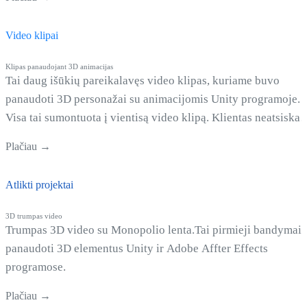
Video klipai
Klipas panaudojant 3D animacijas
Tai daug išūkių pareikalavęs video klipas, kuriame buvo
panaudoti 3D personažai su animacijomis Unity programoje.
Visa tai sumontuota į vientisą video klipą. Klientas neatsiskai
iki galo.
Plačiau →
Atlikti projektai
3D trumpas video
Trumpas 3D video su Monopolio lenta.Tai pirmieji bandymai
panaudoti 3D elementus Unity ir Adobe Affter Effects
programose.
Plačiau →