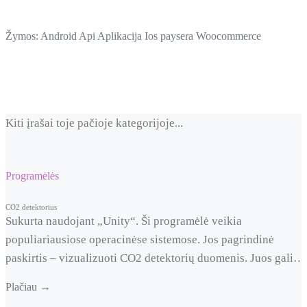
Žymos:
Android
Api
Aplikacija
Ios
paysera
Woocommerce
Kiti įrašai toje pačioje kategorijoje...
Programėlės
CO2 detektorius
Sukurta naudojant „Unity“. Ši programėlė veikia
populiariausiose operacinėse sistemose. Jos pagrindinė
paskirtis – vizualizuoti CO2 detektorių duomenis. Juos galim
grupuoti, o rezultatus matyti bet kuriuo metu, bet kurioje
Plačiau →
pasaulio vietoje. Prietaisas API pagalba siunčia duomenis į