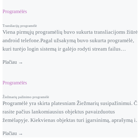
duomenų bazę, o programėlė atvaizduoja paduotus duomenis.
Kiekvieną prietaisą galima pridėti, sugrupuoti ir aktyvuoti.
Programėlės
Transliacijų programėlė
Viena pirmųjų programėlių buvo sukurta transliacijoms žiūrėt
android telefone.Pagal užsakymą buvo sukurta programėlė,
kuri turėjo login sistemą ir galėjo rodyti stream failus
užsienyje esantiems piliečiams. Programėlės buvo sukurta
Plačiau →
2015 metais rudenį. Sistema buvo labai paprasta, bet turėjo:
Prisijungimus; Mėgstamus kanalus; Keletą kategorijų; Papras
navigaciją žiūrint televiziją;
Programėlės
Žiežmarių pažinimo programėlė
Programėlė yra skirta platesniam Žiežmarių susipažinimui. Či
rasite pačius lankomiausius objektus pavaizduotus
žemėlapyje. Kiekvienas objektas turi įgarsinimą, aprašymą ir
gražias nuotraukas.
Plačiau →