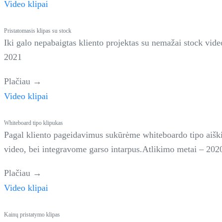
Video klipai
Pristatomasis klipas su stock
Iki galo nepabaigtas kliento projektas su nemažai stock vide
2021
Plačiau →
Video klipai
Whiteboard tipo klipukas
Pagal kliento pageidavimus sukūrėme whiteboardo tipo aiški
video, bei integravome garso intarpus.Atlikimo metai – 202
Plačiau →
Video klipai
Kainų pristatymo klipas