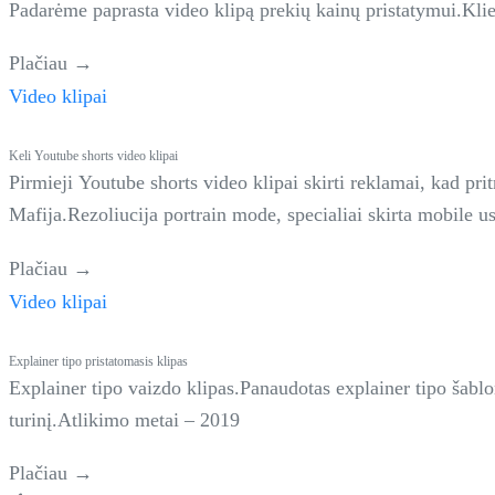
Padarėme paprasta video klipą prekių kainų pristatymui.Klie
Plačiau →
Video klipai
Keli Youtube shorts video klipai
Pirmieji Youtube shorts video klipai skirti reklamai, kad prit
Mafija.Rezoliucija portrain mode, specialiai skirta mobile 
Plačiau →
Video klipai
Explainer tipo pristatomasis klipas
Explainer tipo vaizdo klipas.Panaudotas explainer tipo šabl
turinį.Atlikimo metai – 2019
Plačiau →