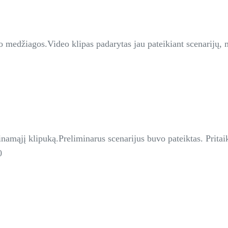
o medžiagos.Video klipas padarytas jau pateikiant scenarijų, m
namąjį klipuką.Preliminarus scenarijus buvo pateiktas. Prita
0