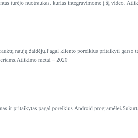
ntas turėjo nuotraukas, kurias integravimome į šį video. Atl
rauktų naujų žaidėjų.Pagal kliento poreikius pritaikyti garso t
useriams.Atlikimo metai – 2020
onas ir pritaikytas pagal poreikius Android programėlei.Sukurt