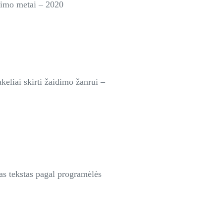
ikimo metai – 2020
akeliai skirti žaidimo žanrui –
as tekstas pagal programėlės