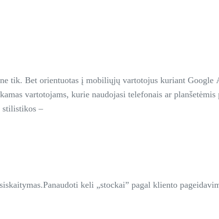
r ne tik. Bet orientuotas į mobiliųjų vartotojus kuriant Goog
nkamas vartotojams, kurie naudojasi telefonais ar planšetėmis 
stilistikos –
tsiskaitymas.Panaudoti keli „stockai” pagal kliento pageidav