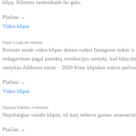
klipą. Klientas neatsiskaitė iki galo.
Plačiau →
Video klipai
Klipas Google ads reklamai
Portrain mode video klipas skirtas rodyti Instagram tinkle i
redagavimas pagal pateiktą rezoliucijos santykį, kad būtų ti
santykiu.Atlikimo metai – 2020 Kitas klipukas tokios pačios 
Plačiau →
Video klipai
Paprastas Kalėdinis sveikinimas
Nepabaigtas vaizdo klipas, už kurį nebuvo gautas avansas/a
Plačiau →