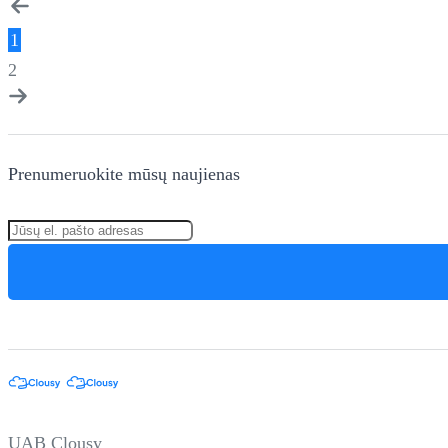
1
2
Prenumeruokite mūsų naujienas
UAB Clousy