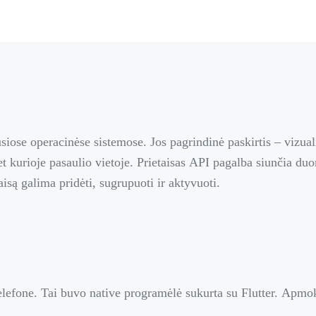
siose operacinėse sistemose. Jos pagrindinė paskirtis – vizu
et kurioje pasaulio vietoje. Prietaisas API pagalba siunčia d
są galima pridėti, sugrupuoti ir aktyvuoti.
elefone. Tai buvo native programėlė sukurta su Flutter. Apmo