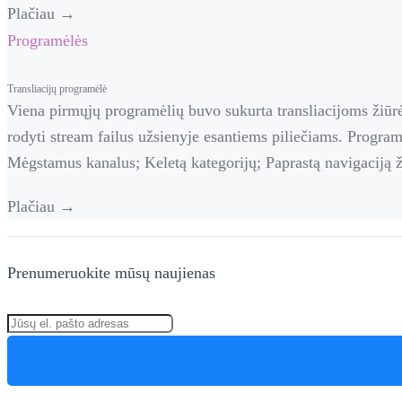
Plačiau →
Programėlės
Transliacijų programėlė
Viena pirmųjų programėlių buvo sukurta transliacijoms žiūrė
rodyti stream failus užsienyje esantiems piliečiams. Program
Mėgstamus kanalus; Keletą kategorijų; Paprastą navigaciją ži
Plačiau →
Prenumeruokite mūsų naujienas