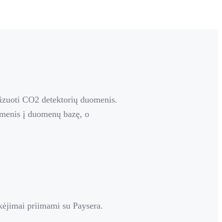
alizuoti CO2 detektorių duomenis.
uomenis į duomenų bazę, o
kėjimai priimami su Paysera.