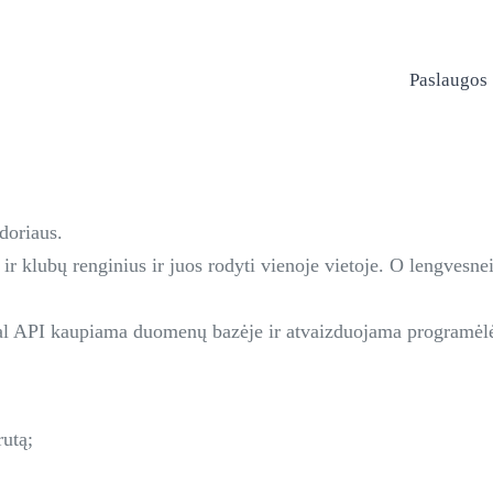
Paslaugos
doriaus.
 ir klubų renginius ir juos rodyti vienoje vietoje. O lengvesn
al API kaupiama duomenų bazėje ir atvaizduojama programėlė
rutą;