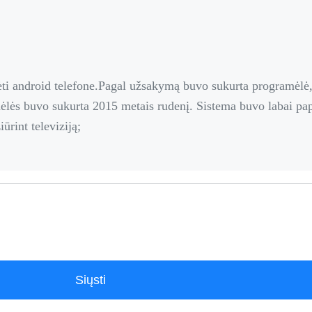
ti android telefone.Pagal užsakymą buvo sukurta programėlė, k
ėlės buvo sukurta 2015 metais rudenį. Sistema buvo labai papr
ūrint televiziją;