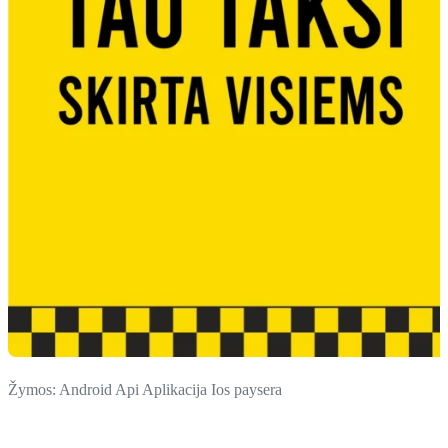
Žymos:
Android
Api
Aplikacija
Ios
paysera