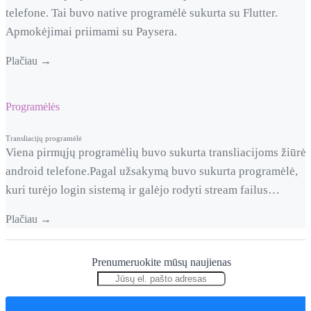
telefone. Tai buvo native programėlė sukurta su Flutter.
Apmokėjimai priimami su Paysera.
Plačiau →
Programėlės
Transliacijų programėlė
Viena pirmųjų programėlių buvo sukurta transliacijoms žiūrėt
android telefone.Pagal užsakymą buvo sukurta programėlė,
kuri turėjo login sistemą ir galėjo rodyti stream failus
užsienyje esantiems piliečiams. Programėlės buvo sukurta
Plačiau →
2015 metais rudenį. Sistema buvo labai paprasta, bet turėjo:
Prisijungimus; Mėgstamus kanalus; Keletą kategorijų; Papras
Prenumeruokite mūsų naujienas
navigaciją žiūrint televiziją;