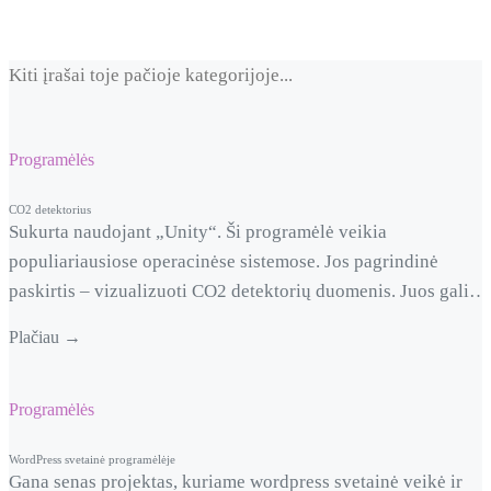
Kiti įrašai toje pačioje kategorijoje...
Programėlės
CO2 detektorius
Sukurta naudojant „Unity“. Ši programėlė veikia
populiariausiose operacinėse sistemose. Jos pagrindinė
paskirtis – vizualizuoti CO2 detektorių duomenis. Juos galim
grupuoti, o rezultatus matyti bet kuriuo metu, bet kurioje
Plačiau →
pasaulio vietoje. Prietaisas API pagalba siunčia duomenis į
duomenų bazę, o programėlė atvaizduoja paduotus duomenis.
Kiekvieną prietaisą galima pridėti, sugrupuoti ir aktyvuoti.
Programėlės
WordPress svetainė programėlėje
Gana senas projektas, kuriame wordpress svetainė veikė ir